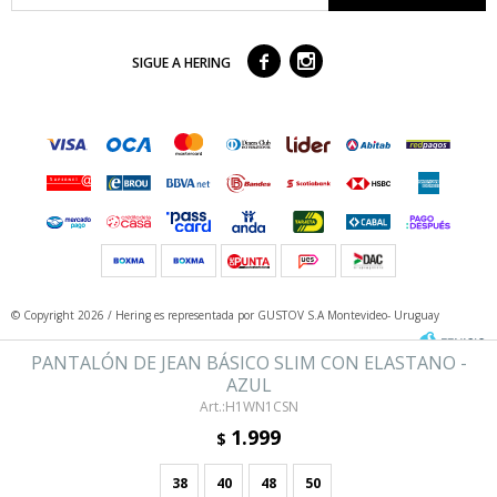



SIGUE A HERING
© Copyright 2026 / Hering
es representada por GUSTOV S.A Montevideo- Uruguay
PANTALÓN DE JEAN BÁSICO SLIM CON ELASTANO -
AZUL
H1WN1CSN
1.999
$
38
40
48
50
Fenicio