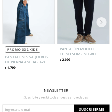
PANTALÓN MODELO
PROMO 3X2 KIDS
CHINO SLIM - NEGRO
PANTALONES VAQUEROS
2.099
$
DE PIERNA ANCHA - AZUL
1.799
$
NEWSLETTER
¡Suscribite y recibí todas nuestras novedades!
SUSCRIBIRME