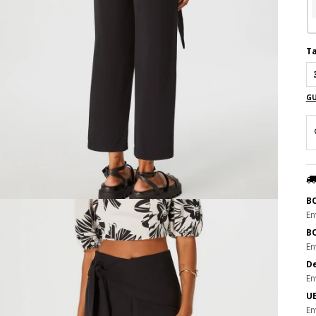
Ta
GU
B
En
B
En
De
En
UE
En