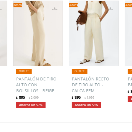
PANTALÓN DE TIRO
PANTALÓN RECTO
P
A
ALTO CON
DE TIRO ALTO -
B
BOLSILLOS - BEIGE
CALCA FEM
$
895
895
$
2.099
$
1.999
$
$
57
55