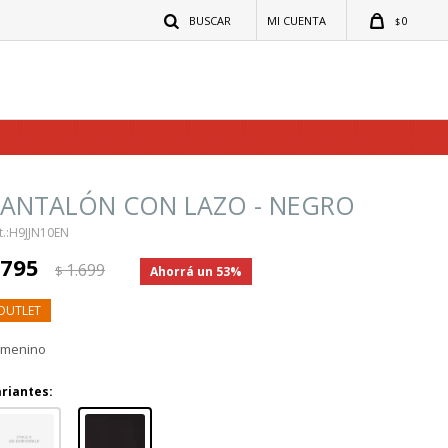
0
$
PANTALÓN CON LAZO - NEGRO
H9JJN10EN
795
1.699
$
53
emenino
riantes: