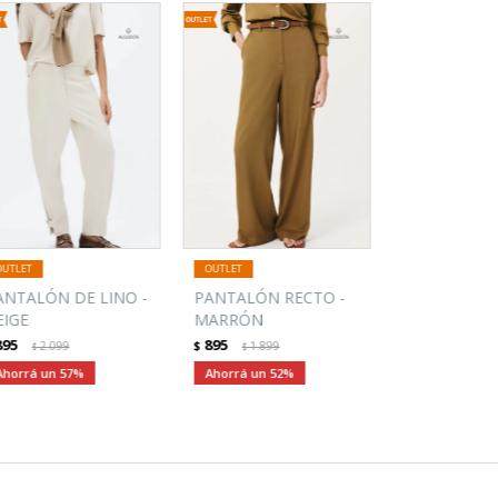
ANTALÓN DE LINO -
PANTALÓN RECTO -
EIGE
MARRÓN
895
895
2.099
$
1.899
$
$
57
52