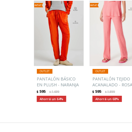
PANTALÓN BÁSICO
PANTALÓN TEJIDO
EN PLUSH - NARANJA
ACANALADO - ROS
595
595
$
1.699
$
1.899
$
$
64
68