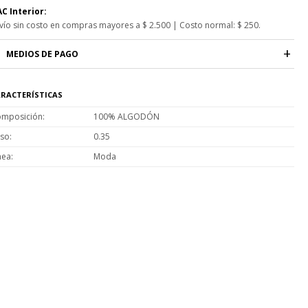
C Interior:
vío sin costo en compras mayores a $ 2.500 | Costo normal: $ 250.
MEDIOS DE PAGO
RACTERÍSTICAS
mposición
100% ALGODÓN
so
0.35
nea
Moda