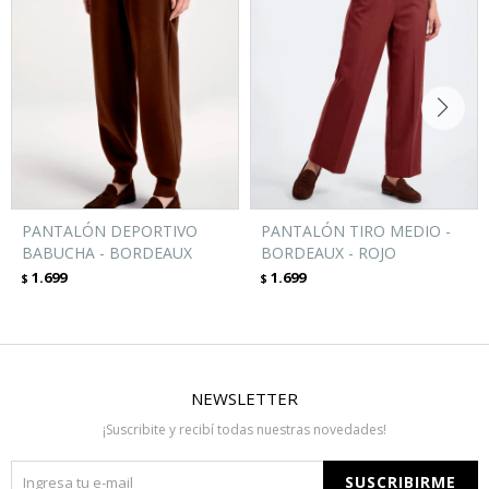
PANTALÓN DEPORTIVO
PANTALÓN TIRO MEDIO -
BABUCHA - BORDEAUX
BORDEAUX - ROJO
1.699
1.699
$
$
NEWSLETTER
¡Suscribite y recibí todas nuestras novedades!
SUSCRIBIRME