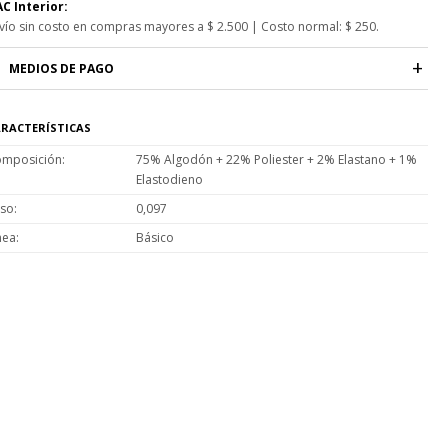
C Interior:
vío sin costo en compras mayores a $ 2.500 | Costo normal: $ 250.
MEDIOS DE PAGO
RACTERÍSTICAS
mposición
75% Algodón + 22% Poliester + 2% Elastano + 1%
Elastodieno
so
0,097
nea
Básico