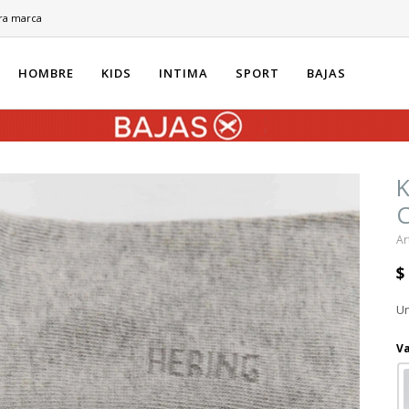
ra marca
HOMBRE
KIDS
INTIMA
SPORT
BAJAS
K
C
$
Un
Va