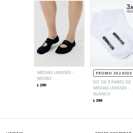
MEDIAS UNISSEX -
PROMO 3X2 KIDS
NEGRO
KIT DE 3 PARES DE
299
$
MEDIAS UNISSEX -
BLANCO
399
$