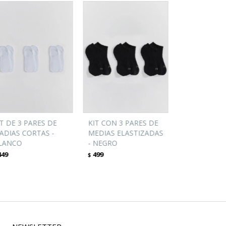
IT DE 3 PARES DE
KIT CON 3 PARES DE
ADIAS CORTAS -
MEDIAS ELASTIZADAS
LANCO
- NEGRO
449
499
$