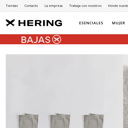
Tiendas
Contacto
La empresa
Trabaja con nosotros
Vende nuest
ESENCIALES
MUJER