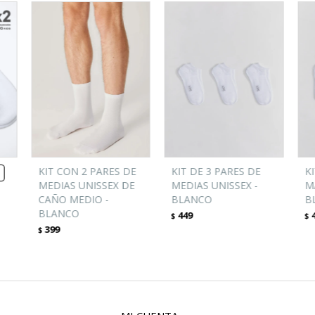
KIT CON 2 PARES DE
KIT DE 3 PARES DE
K
MEDIAS UNISSEX DE
MEDIAS UNISSEX -
M
CAÑO MEDIO -
BLANCO
B
BLANCO
449
$
$
399
$