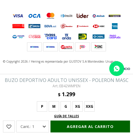
© Copyright 2026 / Hering
es representada por GUSTOV S.A Montevideo- Uruguay
BUZO DEPORTIVO ADULTO UNISSEX - POLERON MASC
EB42WMPEN
1.299
$
P
M
G
XG
XXG
Fenicio
GUÍA DE TALLES
1
AGREGAR AL CARRITO