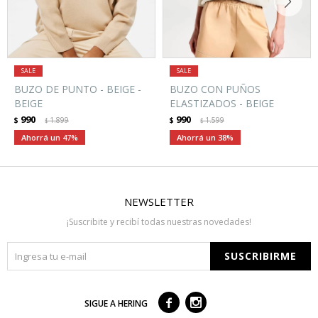
BUZO DE PUNTO - BEIGE -
BUZO CON PUÑOS
BEIGE
ELASTIZADOS - BEIGE
990
990
$
1.899
$
1.599
$
$
47
38
NEWSLETTER
¡Suscribite y recibí todas nuestras novedades!
SUSCRIBIRME



SIGUE A HERING