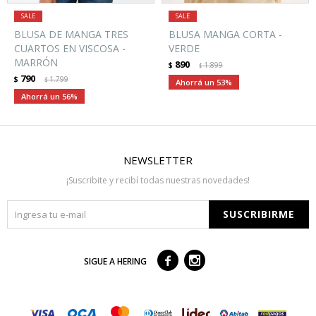
BLUSA DE MANGA TRES
BLUSA MANGA CORTA -
CUARTOS EN VISCOSA -
VERDE
MARRÓN
890
$
1.899
$
790
$
1.799
$
53
56
NEWSLETTER
¡Suscribite y recibí todas nuestras novedades!
SUSCRIBIRME



SIGUE A HERING