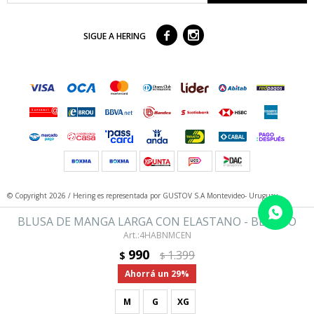



SIGUE A HERING
© Copyright 2026 / Hering
es representada por GUSTOV S.A Montevideo- Uruguay
BLUSA DE MANGA LARGA CON ELASTANO - BLANCO
4HABNMCEN
990
1.399
$
$
29
M
G
XG
Fenicio