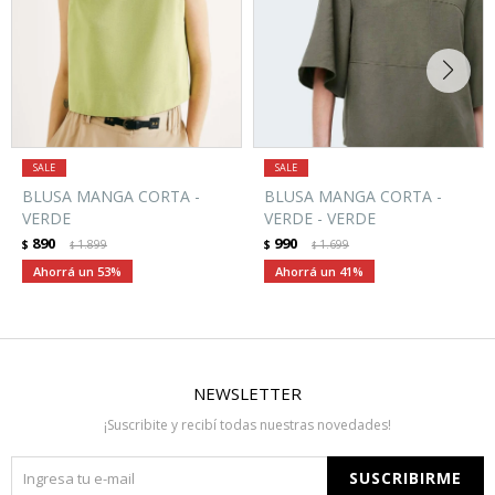
BLUSA MANGA CORTA -
BLUSA MANGA CORTA -
VERDE
VERDE - VERDE
890
990
$
1.899
$
1.699
$
$
53
41
NEWSLETTER
¡Suscribite y recibí todas nuestras novedades!
SUSCRIBIRME