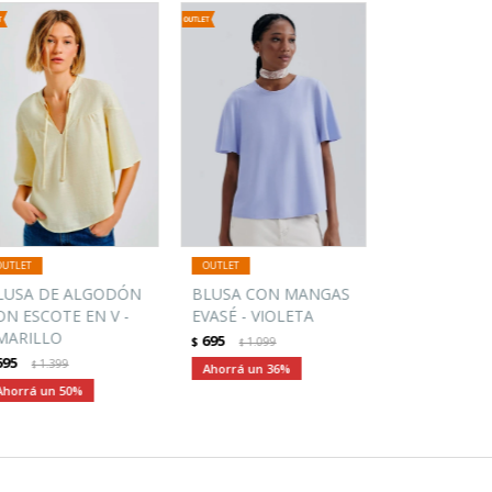
LUSA DE ALGODÓN
BLUSA CON MANGAS
ON ESCOTE EN V -
EVASÉ - VIOLETA
MARILLO
695
$
1.099
$
695
1.399
$
36
50