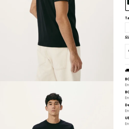
Ta
GU
B
En
B
En
De
En
UE
En