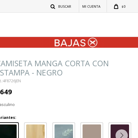
0
$
CAMISETA MANGA CORTA CON
ESTAMPA - NEGRO
4F8726JEN
649
sculino
riantes: