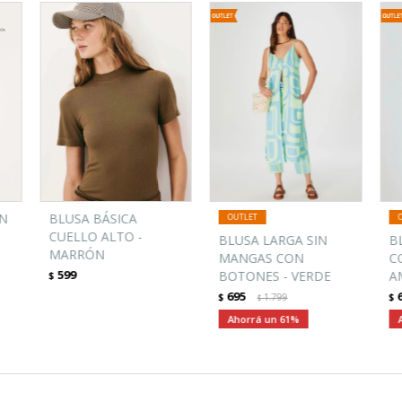
EN
BLUSA BÁSICA
CUELLO ALTO -
BLUSA LARGA SIN
B
MARRÓN
MANGAS CON
C
599
BOTONES - VERDE
A
$
695
$
1.799
$
$
61