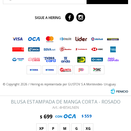



SIGUE A HERING
© Copyright 2026 / Hering
es representada por GUSTOV S.A Montevideo- Uruguay
BLUSA ESTAMPADA DE MANGA CORTA - ROSADO
4HB5KLNEN
699
559
$
$
XP
P
M
G
XG
Fenicio