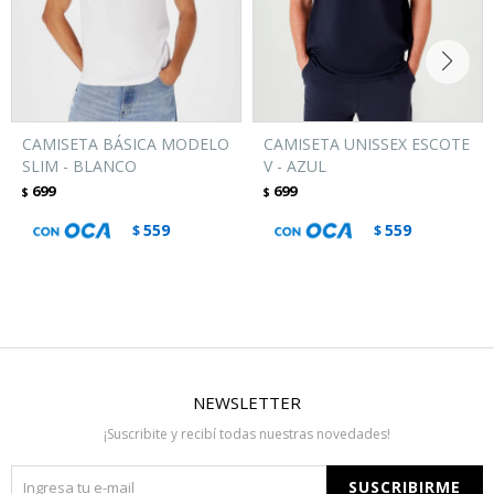
CAMISETA BÁSICA MODELO
CAMISETA UNISSEX ESCOTE
SLIM - BLANCO
V - AZUL
699
699
$
$
559
559
$
$
NEWSLETTER
¡Suscribite y recibí todas nuestras novedades!
SUSCRIBIRME