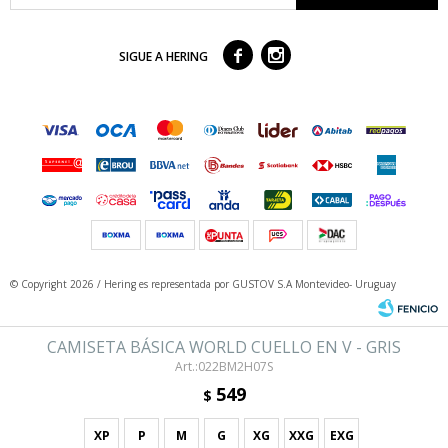



SIGUE A HERING
© Copyright 2026 / Hering
es representada por GUSTOV S.A Montevideo- Uruguay
CAMISETA BÁSICA WORLD CUELLO EN V - GRIS
022BM2H07S
549
$
XP
P
M
G
XG
XXG
EXG
Fenicio