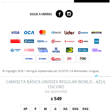



SIGUE A HERING
© Copyright 2026 / Hering
es representada por GUSTOV S.A Montevideo- Uruguay
CAMISETA BÁSICA UNISSEX REGULAR WORLD - AZUL
OSCURO
0201AX7EN
549
$
XP
P
M
G
XG
XXG
EXG
Fenicio