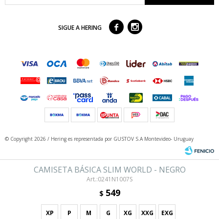



SIGUE A HERING
© Copyright 2026 / Hering
es representada por GUSTOV S.A Montevideo- Uruguay
CAMISETA BÁSICA SLIM WORLD - NEGRO
0241N1007S
549
$
XP
P
M
G
XG
XXG
EXG
Fenicio