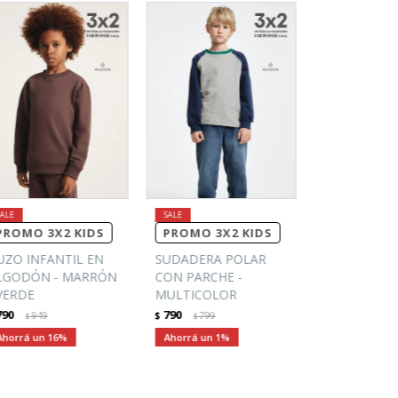
PROMO 3X2 KIDS
PROMO 3X2 KIDS
UZO INFANTIL EN
SUDADERA POLAR
LGODÓN - MARRÓN
CON PARCHE -
 VERDE
MULTICOLOR
790
790
949
$
799
$
$
16
1