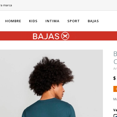
ra marca
HOMBRE
KIDS
INTIMA
SPORT
BAJAS
B
C
$
Ma
Va