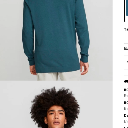
Ta
GU
B
En
B
En
De
En