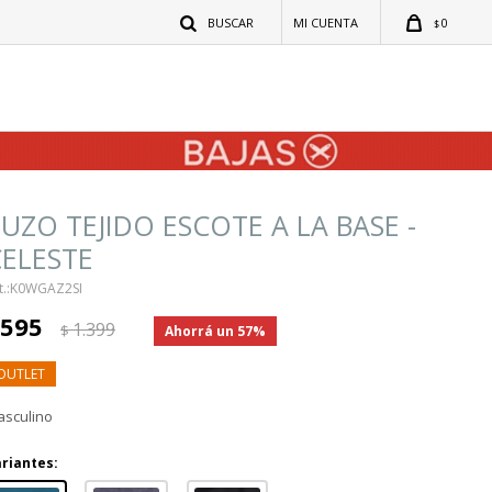
0
$
UZO TEJIDO ESCOTE A LA BASE -
ELESTE
K0WGAZ2SI
595
1.399
$
57
sculino
riantes: