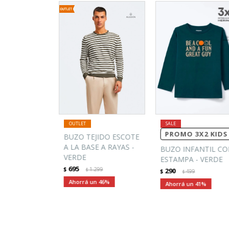
PROMO 3X2 KIDS
BUZO TEJIDO ESCOTE
A LA BASE A RAYAS -
BUZO INFANTIL C
VERDE
ESTAMPA - VERDE
695
$
1.299
290
$
$
499
$
46
41