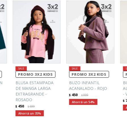
PROMO 3X2 KIDS
PROMO 3X2 KIDS
ON
BLUSA ESTAMPADA
BUZO INFANTIL
B
DE MANGA LARGA
ACANALADO - ROJO
A
EXTRAGRANDE -
-
450
$
999
$
ROSADO
$
54
450
$
699
$
35