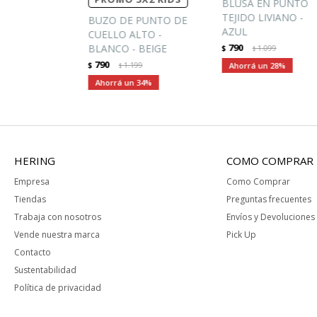
BLUSA EN PUNTO
TEJIDO LIVIANO -
BUZO DE PUNTO DE
AZUL
CUELLO ALTO -
790
BLANCO - BEIGE
$
1.099
$
790
$
1.199
28
$
34
HERING
COMO COMPRAR
Empresa
Como Comprar
Tiendas
Preguntas frecuentes
Trabaja con nosotros
Envíos y Devoluciones
Vende nuestra marca
Pick Up
Contacto
Sustentabilidad
Política de privacidad