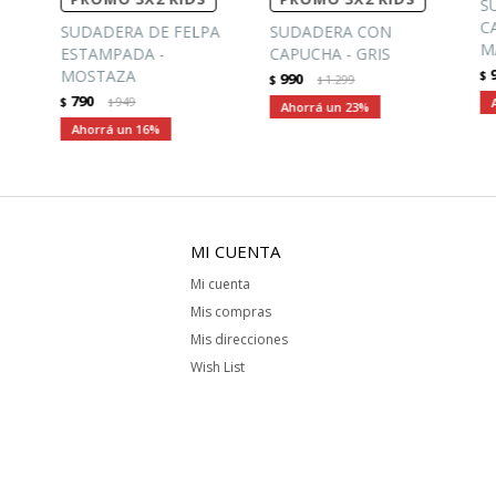
S
C
SUDADERA DE FELPA
SUDADERA CON
M
ESTAMPADA -
CAPUCHA - GRIS
MOSTAZA
$
990
$
1.299
$
790
$
949
$
23
16
MI CUENTA
Mi cuenta
Mis compras
Mis direcciones
Wish List