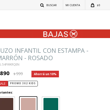
0
$
UZO INFANTIL CON ESTAMPA -
MARRÓN - ROSADO
54FWKRQEN
890
999
$
10
PROMO 3X2 KIDS
riantes: