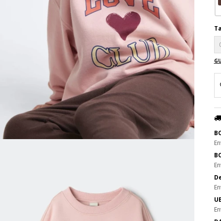
Ta
GU
B
En
B
En
De
En
UE
En