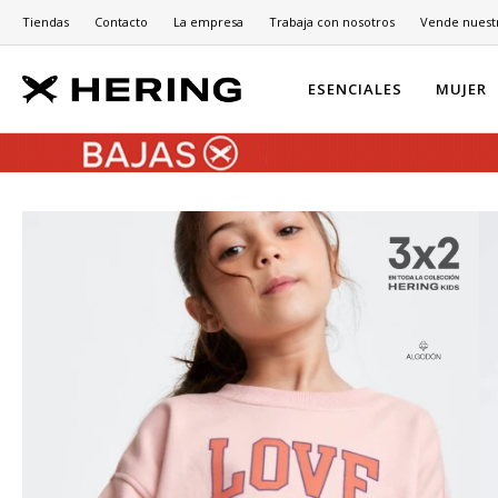
Tiendas
Contacto
La empresa
Trabaja con nosotros
Vende nuest
ESENCIALES
MUJER