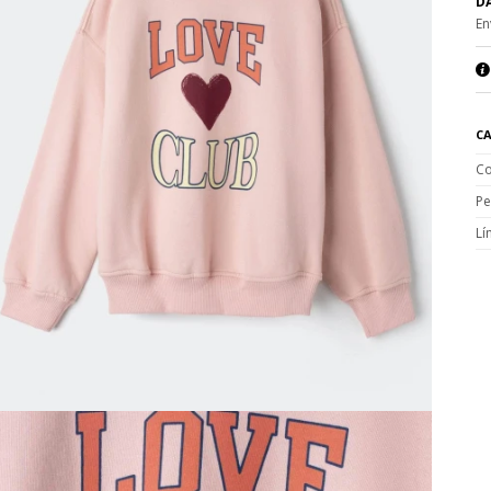
DA
En
CA
Co
Pe
Lí