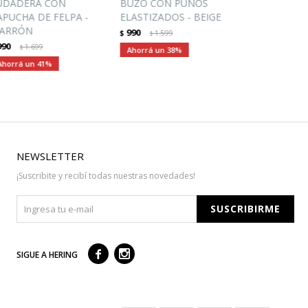
UDADERA CON
BUZO CON PUÑOS
APUCHA DE FELPA -
ELASTIZADOS - BEIGE
ARRÓN
990
$
1.599
$
990
1.699
$
38
41
NEWSLETTER
¡Suscribite y recibí todas nuestras novedades!
SUSCRIBIRME



SIGUE A HERING