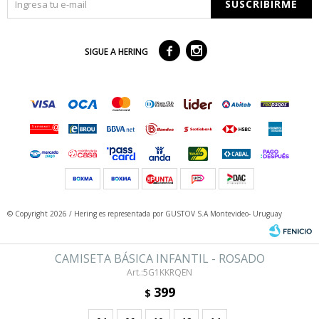
SUSCRIBIRME



SIGUE A HERING
© Copyright 2026 / Hering
es representada por GUSTOV S.A Montevideo- Uruguay
CAMISETA BÁSICA INFANTIL - ROSADO
5G1KKRQEN
399
$