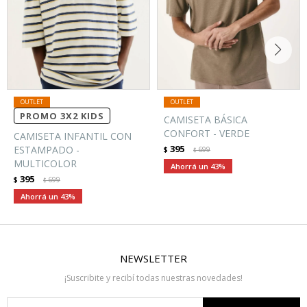
PROMO 3X2 KIDS
CAMISETA BÁSICA
CONFORT - VERDE
CAMISETA INFANTIL CON
395
ESTAMPADO -
$
699
$
MULTICOLOR
43
395
$
699
$
43
NEWSLETTER
¡Suscribite y recibí todas nuestras novedades!