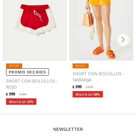
PROMO 3X2 KIDS
SHORT CON BOLSILLOS -
NARANJA
SHORT CON BOLSILLOS -
395
ROJO
$
949
$
395
$
699
58
$
43
NEWSLETTER