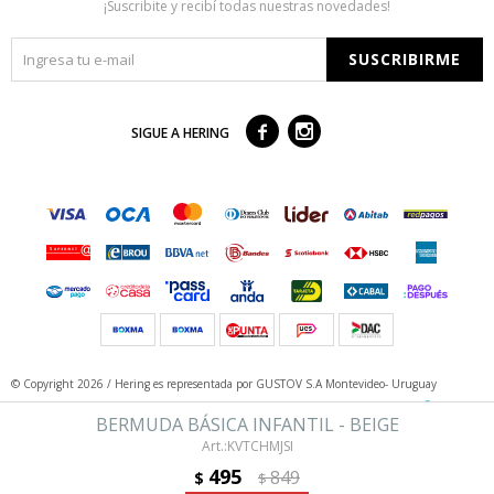
¡Suscribite y recibí todas nuestras novedades!
SUSCRIBIRME



SIGUE A HERING
© Copyright 2026 / Hering
es representada por GUSTOV S.A Montevideo- Uruguay
BERMUDA BÁSICA INFANTIL - BEIGE
KVTCHMJSI
495
849
$
$