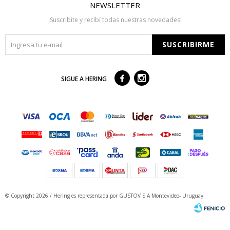
NEWSLETTER
¡Suscribite y recibí todas nuestras novedades!
SUSCRIBIRME



SIGUE A HERING
© Copyright 2026 / Hering
es representada por GUSTOV S.A Montevideo- Uruguay