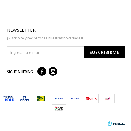
NEWSLETTER
¡Suscribite y recibí todas nuestras novedades!
SUSCRIBIRME



SIGUE A HERING