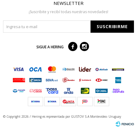
NEWSLETTER
¡Suscribite y recibí todas nuestras novedades!
SUSCRIBIRME



SIGUE A HERING
© Copyright 2026 / Hering
es representada por GUSTOV S.A Montevideo- Uruguay