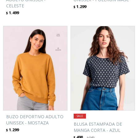
CELESTE
1.299
$
1.499
$
BUZO DEPORTIVO ADULTO
UNISSEX - MOSTAZA
BLUSA ESTAMPADA DE
1.299
MANGA CORTA - AZUL
$
490
$
749
$