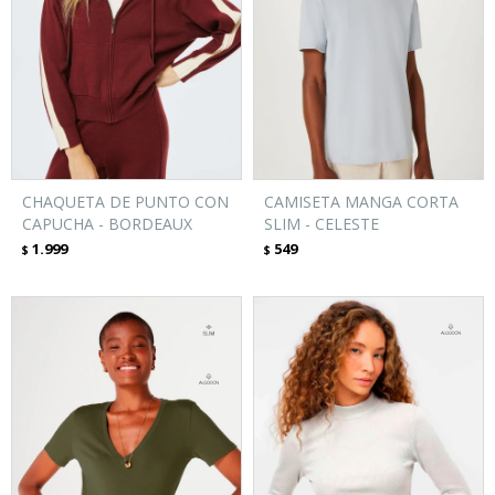
CHAQUETA DE PUNTO CON
CAMISETA MANGA CORTA
CAPUCHA - BORDEAUX
SLIM - CELESTE
1.999
549
$
$