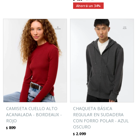
34
CAMISETA CUELLO ALTO
CHAQUETA BÁSICA
ACANALADA - BORDEAUX -
REGULAR EN SUDADERA
ROJO
CON FORRO POLAR - AZUL
OSCURO
899
$
2.099
$