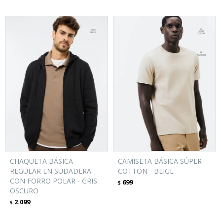
CHAQUETA BÁSICA
CAMISETA BÁSICA SÚPER
REGULAR EN SUDADERA
COTTON - BEIGE
CON FORRO POLAR - GRIS
699
$
OSCURO
2.099
$