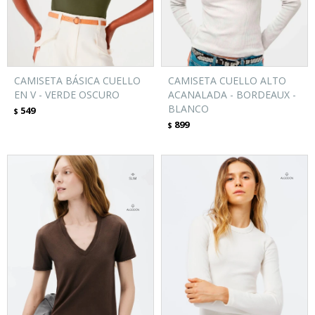
CAMISETA BÁSICA CUELLO
CAMISETA CUELLO ALTO
EN V - VERDE OSCURO
ACANALADA - BORDEAUX -
BLANCO
549
$
899
$