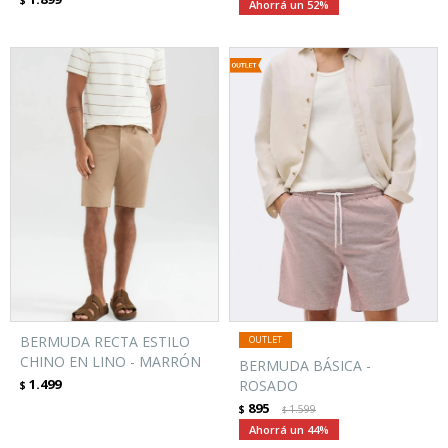
$
52
BERMUDA RECTA ESTILO
CHINO EN LINO - MARRÓN
BERMUDA BÁSICA -
1.499
ROSADO
$
895
$
1.599
$
44