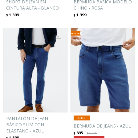
SHORT DE JEAN EN
BERMUDA BÁSICA MODELO
CINTURA ALTA - BLANCO
CHINO - ROSA
1.399
1.399
$
$
PANTALÓN DE JEAN
BÁSICO SLIM CON
BERMUDA DE JEANS - AZUL
ELASTANO - AZUL
895
$
1.899
$
1.899