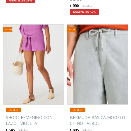
59
990
$
2.099
$
52
SHORT FEMENINO CON
BERMUDA BÁSICA MODELO
LAZO - VIOLETA
CHINO - VERDE
545
895
$
1.399
$
1.799
$
$