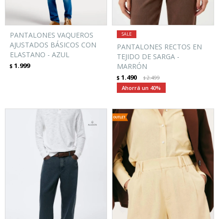
PANTALONES VAQUEROS
AJUSTADOS BÁSICOS CON
PANTALONES RECTOS EN
ELASTANO - AZUL
TEJIDO DE SARGA -
1.999
MARRÓN
$
1.490
$
2.499
$
40