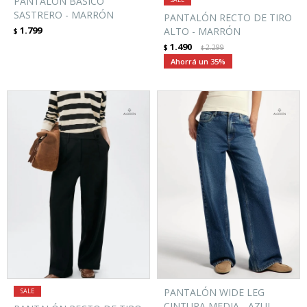
PANTALÓN BÁSICO
SASTRERO - MARRÓN
PANTALÓN RECTO DE TIRO
1.799
ALTO - MARRÓN
$
1.490
$
2.299
$
35
PANTALÓN WIDE LEG
CINTURA MEDIA - AZUL