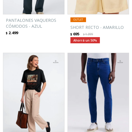
PANTALONES VAQUEROS
CÓMODOS - AZUL
SHORT RECTO - AMARILLO
2.499
$
695
$
1.399
$
50