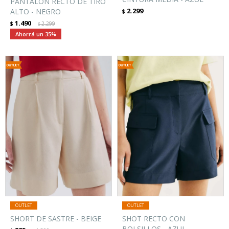
PANTALÓN RECTO DE TIRO
2.299
ALTO - NEGRO
$
1.490
$
2.299
$
35
SHORT DE SASTRE - BEIGE
SHOT RECTO CON
BOLSILLOS - AZUL