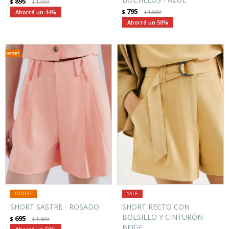
895
$
1.599
$
795
44
$
1.599
$
50
SHORT SASTRE - ROSADO
SHORT RECTO CON
BOLSILLO Y CINTURÓN -
695
$
1.699
$
BEIGE