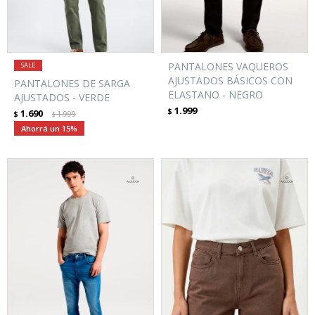
PANTALONES VAQUEROS
AJUSTADOS BÁSICOS CON
PANTALONES DE SARGA
ELASTANO - NEGRO
AJUSTADOS - VERDE
1.999
$
1.690
$
1.999
$
15