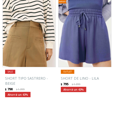
SHORT TIPO SASTRERO -
SHORT DE LINO - LILA
BEIGE
795
$
1.399
$
790
$
1.399
43
$
43