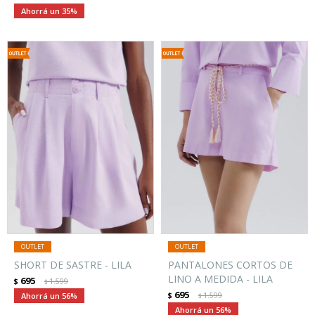
35
SHORT DE SASTRE - LILA
PANTALONES CORTOS DE
LINO A MEDIDA - LILA
695
$
1.599
$
695
56
$
1.599
$
56