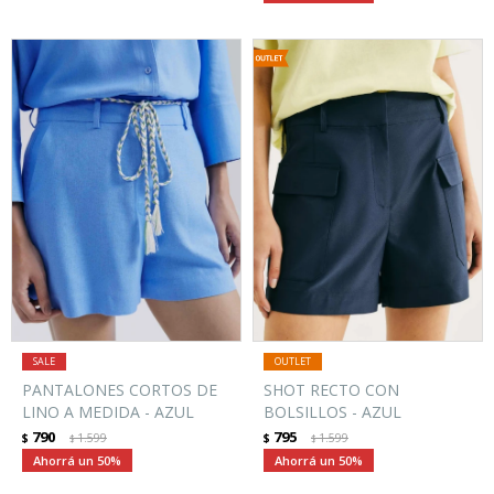
PANTALONES CORTOS DE
SHOT RECTO CON
LINO A MEDIDA - AZUL
BOLSILLOS - AZUL
790
795
$
1.599
$
1.599
$
$
50
50