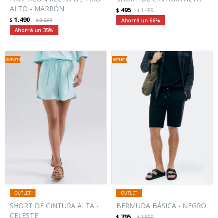
ALTO - MARRÓN
495
$
1.499
$
1.490
$
2.299
66
$
35
SHORT DE CINTURA ALTA -
BERMUDA BÁSICA - NEGRO
CELESTE
795
$
1.899
$