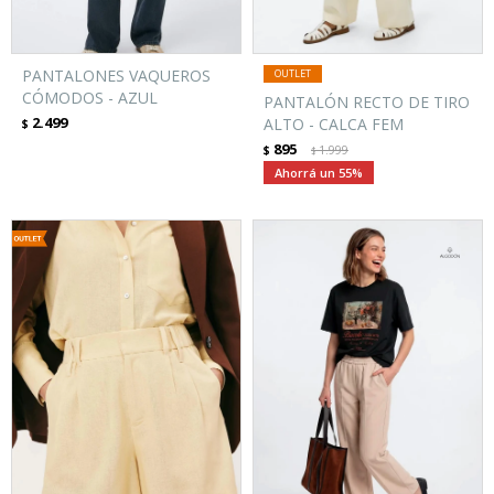
PANTALONES VAQUEROS
CÓMODOS - AZUL
PANTALÓN RECTO DE TIRO
2.499
ALTO - CALCA FEM
$
895
$
1.999
$
55