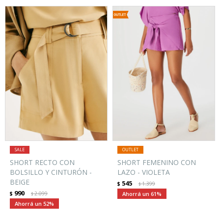
SHORT RECTO CON
SHORT FEMENINO CON
BOLSILLO Y CINTURÓN -
LAZO - VIOLETA
BEIGE
545
$
1.399
$
990
$
2.099
61
$
52