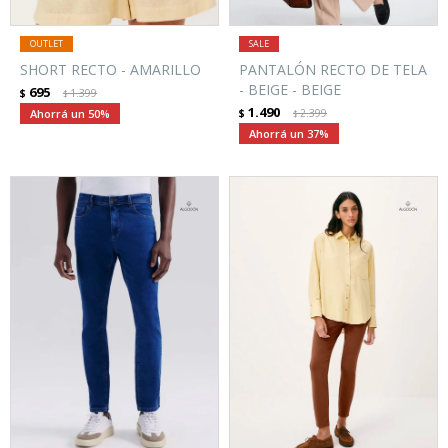
SHORT RECTO - AMARILLO
PANTALÓN RECTO DE TELA
- BEIGE - BEIGE
695
$
1.399
$
1.490
50
$
2.399
$
37