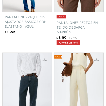
PANTALONES VAQUEROS
AJUSTADOS BÁSICOS CON
PANTALONES RECTOS EN
ELASTANO - AZUL
TEJIDO DE SARGA -
1.999
MARRÓN
$
1.490
$
2.499
$
40