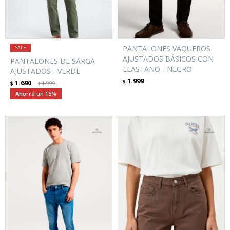
PANTALONES VAQUEROS
AJUSTADOS BÁSICOS CON
PANTALONES DE SARGA
ELASTANO - NEGRO
AJUSTADOS - VERDE
1.999
$
1.690
$
1.999
$
15