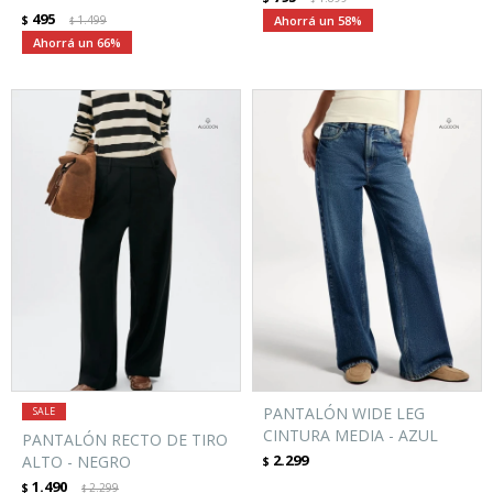
495
$
1.499
58
$
66
PANTALÓN WIDE LEG
CINTURA MEDIA - AZUL
PANTALÓN RECTO DE TIRO
2.299
ALTO - NEGRO
$
1.490
$
2.299
$