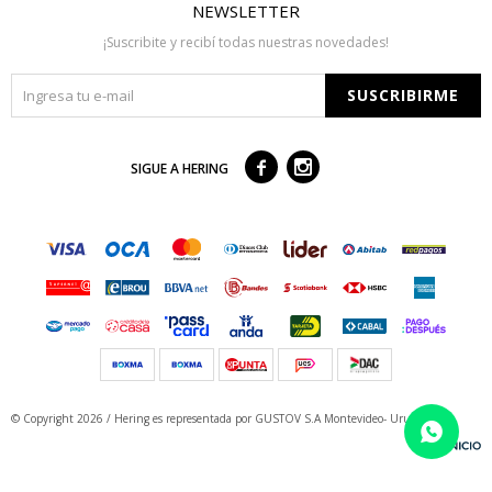
NEWSLETTER
¡Suscribite y recibí todas nuestras novedades!
SUSCRIBIRME



SIGUE A HERING
© Copyright 2026 / Hering
es representada por GUSTOV S.A Montevideo- Uruguay