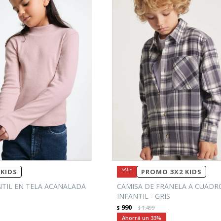
KIDS
PROMO 3X2 KIDS
NTIL EN TELA ACANALADA
CAMISA DE FRANELA A CUADR
INFANTIL - GRIS
990
$
1.499
$
33