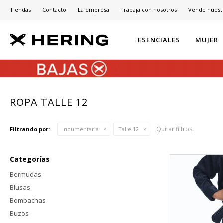
Tiendas
Contacto
La empresa
Trabaja con nosotros
Vende nuest
ESENCIALES
MUJER
ROPA TALLE 12
Quitar filtros
Filtrando por:
Indumentaria
Talle 12
Categorías
Bermudas
Blusas
Bombachas
Buzos