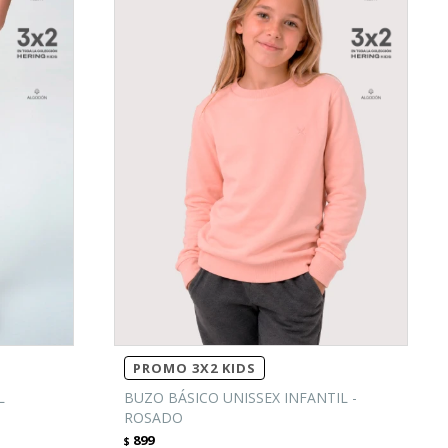
PROMO 3X2 KIDS
L
BUZO BÁSICO UNISSEX INFANTIL -
ROSADO
899
$