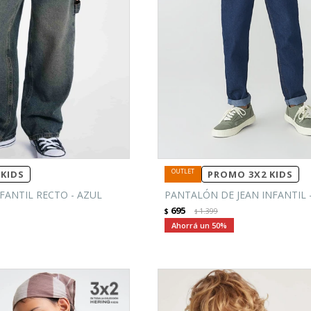
KIDS
PROMO 3X2 KIDS
FANTIL RECTO - AZUL
PANTALÓN DE JEAN INFANTIL 
695
$
1.399
$
50