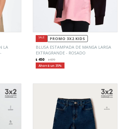
PROMO 3X2 KIDS
N LA
BLUSA ESTAMPADA DE MANGA LARGA
-
EXTRAGRANDE - ROSADO
450
$
699
$
35