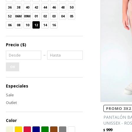
36
38
40
42
44
46
48
50
52
06M
09M
01
02
03
04
05
06
08
10
12
14
16
Precio
($)
OK
Especiales
Sale
Outlet
PROMO 3X2 
PANTALÓN BA
Color
UNISSEX - RO
999
$