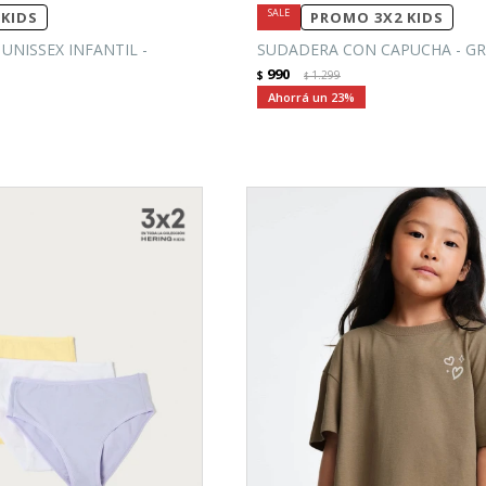
KIDS
PROMO 3X2 KIDS
UNISSEX INFANTIL -
SUDADERA CON CAPUCHA - GR
990
$
1.299
$
23