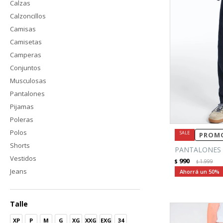
Calzas
Calzoncillos
Camisas
Camisetas
Camperas
Conjuntos
Musculosas
Pantalones
Pijamas
Poleras
Polos
PROMO
Shorts
PANTALONES 
Vestidos
990
$
1.999
$
Jeans
50
Talle
XP
P
M
G
XG
XXG
EXG
34