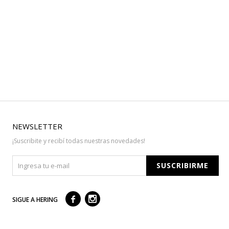
NEWSLETTER
¡Suscribite y recibí todas nuestras novedades!
SUSCRIBIRME



SIGUE A HERING