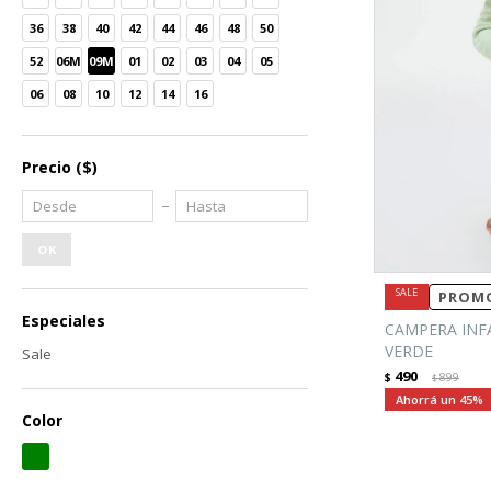
36
38
40
42
44
46
48
50
52
06M
09M
01
02
03
04
05
06
08
10
12
14
16
Precio
($)
OK
PROMO
Especiales
CAMPERA INF
VERDE
Sale
490
$
899
$
45
Color