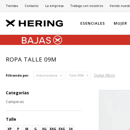
Tiendas
Contacto
La empresa
Trabaja con nosotros
Vende nuest
ESENCIALES
MUJER
ROPA TALLE 09M
Quitar filtros
Filtrando por:
Indumentaria
Talle 09M
Categorías
Camperas
Talle
XP
P
M
G
XG
XXG
EXG
34