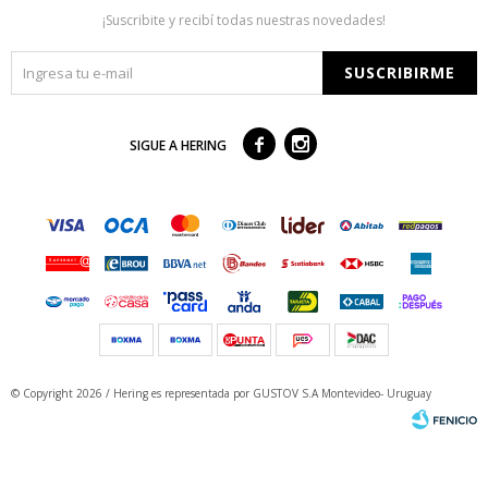
¡Suscribite y recibí todas nuestras novedades!
SUSCRIBIRME



SIGUE A HERING
© Copyright 2026 / Hering
es representada por GUSTOV S.A Montevideo- Uruguay