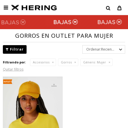

GORROS EN OUTLET PARA MUJER
Recientes
Filtrando por:
Accesorios
Gorros
Género:
Mujer
Quitar filtros