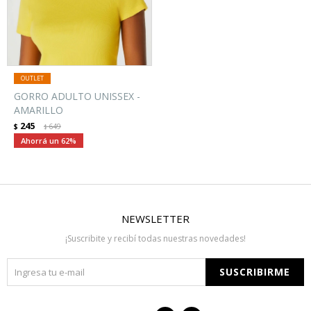
GORRO ADULTO UNISSEX -
AMARILLO
245
$
649
$
62
NEWSLETTER
¡Suscribite y recibí todas nuestras novedades!
SUSCRIBIRME