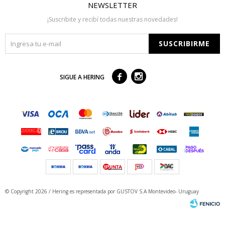
NEWSLETTER
¡Suscribite y recibí todas nuestras novedades!
SUSCRIBIRME



SIGUE A HERING
© Copyright 2026 / Hering
es representada por GUSTOV S.A Montevideo- Uruguay