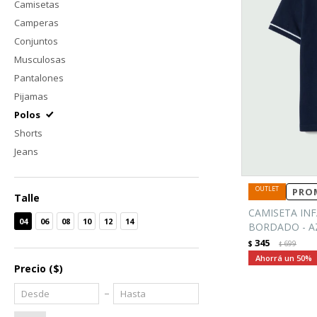
Camisetas
Camperas
Conjuntos
Musculosas
Pantalones
Pijamas
Polos
Shorts
Jeans
PROM
Talle
CAMISETA INF
04
06
08
10
12
14
BORDADO - A
345
$
699
$
50
Precio
($)