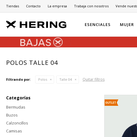
Tiendas
Contacto
La empresa
Trabaja con nosotros
Vende nuest
ESENCIALES
MUJER
POLOS TALLE 04
Quitar filtros
Filtrando por:
Polos
Talle 04
Categorías
Bermudas
Buzos
Calzoncillos
Camisas