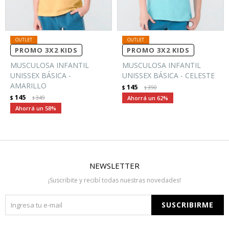
PROMO 3X2 KIDS
PROMO 3X2 KIDS
MUSCULOSA INFANTIL
MUSCULOSA INFANTIL
UNISSEX BÁSICA -
UNISSEX BÁSICA - CELESTE
AMARILLO
145
$
390
$
145
$
349
62
$
58
NEWSLETTER
¡Suscribite y recibí todas nuestras novedades!
SUSCRIBIRME