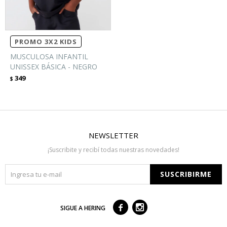
PROMO 3X2 KIDS
MUSCULOSA INFANTIL
UNISSEX BÁSICA - NEGRO
349
$
NEWSLETTER
¡Suscribite y recibí todas nuestras novedades!
SUSCRIBIRME



SIGUE A HERING