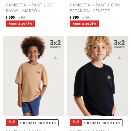
CAMISETA INFANTIL DE
CAMISETA INFANTIL CON
RAYAS - MARRÓN
ESTAMPA - CELESTE
590
390
$
699
$
499
$
$
15
21
PROMO 3X2 KIDS
PROMO 3X2 KIDS