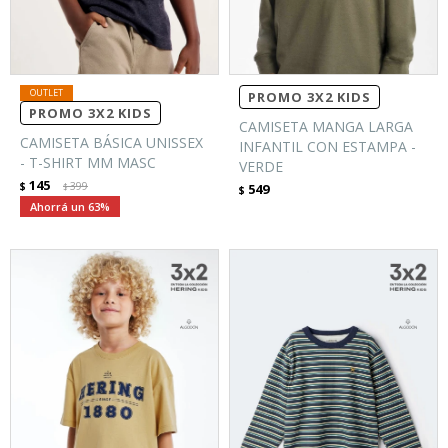
PROMO 3X2 KIDS
PROMO 3X2 KIDS
CAMISETA MANGA LARGA
CAMISETA BÁSICA UNISSEX
INFANTIL CON ESTAMPA -
- T-SHIRT MM MASC
VERDE
145
$
399
549
$
$
63