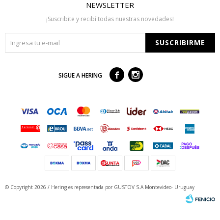
NEWSLETTER
¡Suscribite y recibí todas nuestras novedades!
SUSCRIBIRME



SIGUE A HERING
© Copyright 2026 / Hering
es representada por GUSTOV S.A Montevideo- Uruguay