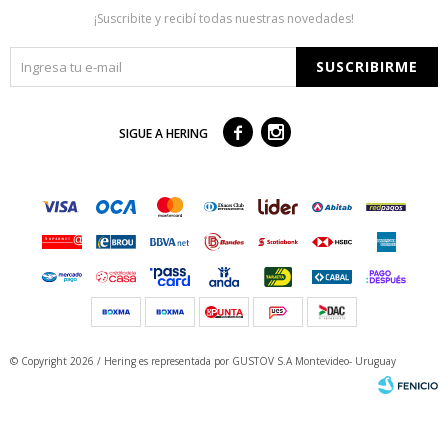
¡Suscribite y recibí todas nuestras novedades!
SUSCRIBIRME



SIGUE A HERING
© Copyright 2026 / Hering
es representada por GUSTOV S.A Montevideo- Uruguay