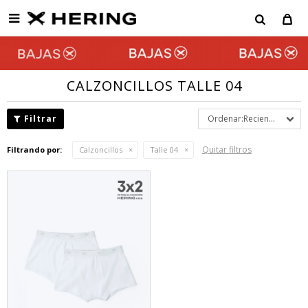

CALZONCILLOS TALLE 04
Recientes
Quitar filtros
Filtrando por:
Calzoncillos
Talle 04