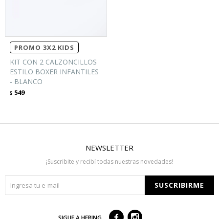
PROMO 3X2 KIDS
KIT CON 2 CALZONCILLOS
ESTILO BOXER INFANTILES
- BLANCO
549
$
NEWSLETTER
¡Suscribite y recibí todas nuestras novedades!
SUSCRIBIRME



SIGUE A HERING