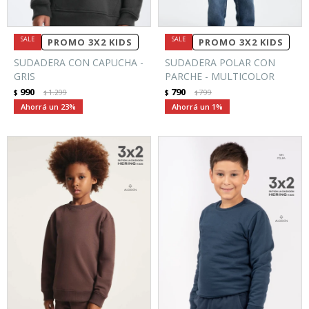
PROMO 3X2 KIDS
PROMO 3X2 KIDS
SUDADERA CON CAPUCHA -
SUDADERA POLAR CON
GRIS
PARCHE - MULTICOLOR
990
790
$
1.299
$
799
$
$
23
1