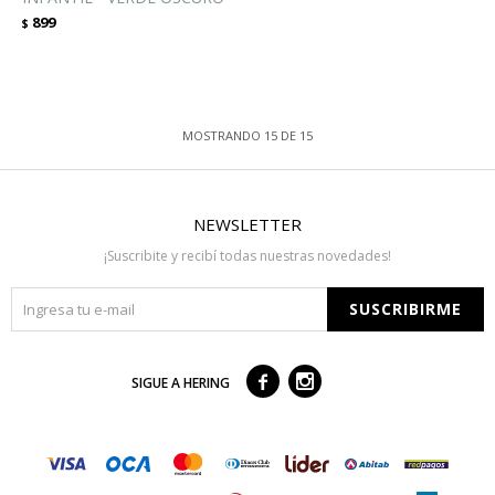
899
$
MOSTRANDO
15
DE
15
NEWSLETTER
¡Suscribite y recibí todas nuestras novedades!
SUSCRIBIRME



SIGUE A HERING