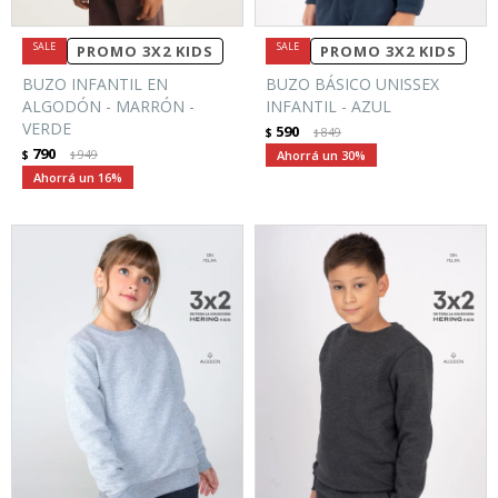
PROMO 3X2 KIDS
PROMO 3X2 KIDS
BUZO INFANTIL EN
BUZO BÁSICO UNISSEX
ALGODÓN - MARRÓN -
INFANTIL - AZUL
VERDE
590
$
849
$
790
$
949
30
$
16