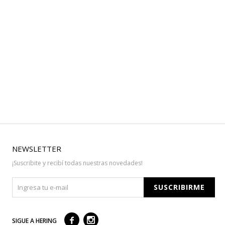
NEWSLETTER
¡Suscribite y recibí todas nuestras novedades!
SUSCRIBIRME



SIGUE A HERING