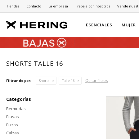
Tiendas
Contacto
La empresa
Trabaja con nosotros
Vende nuest
ESENCIALES
MUJER
SHORTS TALLE 16
Quitar filtros
Filtrando por:
Shorts
Talle 16
Categorías
Bermudas
Blusas
Buzos
Calzas