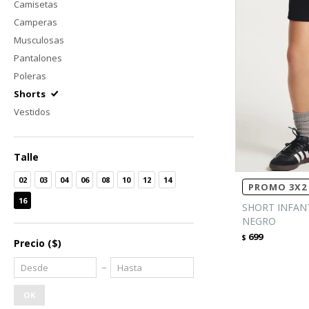
Camisetas
Camperas
Musculosas
Pantalones
Poleras
Shorts
Vestidos
Talle
02
03
04
06
08
10
12
14
PROMO 3X2 
16
SHORT INFANT
NEGRO
699
$
Precio
($)
OK