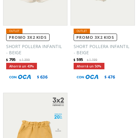
PROMO 3X2 KIDS
PROMO 3X2 KIDS
SHORT POLLERA INFANTIL
SHORT POLLERA INFANTIL
- BEIGE
- BEIGE
795
595
$
1.399
$
1.199
$
$
43
50
636
476
$
$