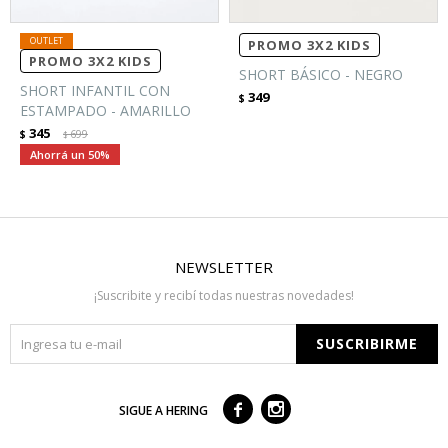
PROMO 3X2 KIDS
PROMO 3X2 KIDS
SHORT BÁSICO - NEGRO
SHORT INFANTIL CON
349
$
ESTAMPADO - AMARILLO
345
$
699
$
50
NEWSLETTER
¡Suscribite y recibí todas nuestras novedades!
SUSCRIBIRME



SIGUE A HERING