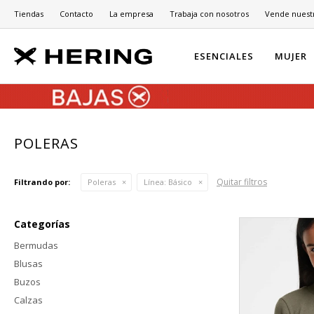
Tiendas
Contacto
La empresa
Trabaja con nosotros
Vende nuest
ESENCIALES
MUJER
POLERAS
Quitar filtros
Filtrando por:
Poleras
Línea:
Básico
Categorías
Bermudas
Blusas
Buzos
Calzas