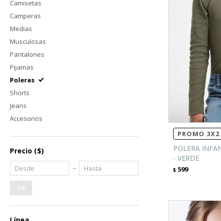
Camisetas
Camperas
Medias
Musculosas
Pantalones
Pijamas
Poleras
Shorts
Jeans
Accesorios
PROMO 3X2 
POLERA INFA
Precio
($)
- VERDE
599
$
OK
Línea