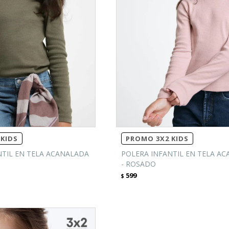
KIDS
PROMO 3X2 KIDS
NTIL EN TELA ACANALADA
POLERA INFANTIL EN TELA A
- ROSADO
599
$