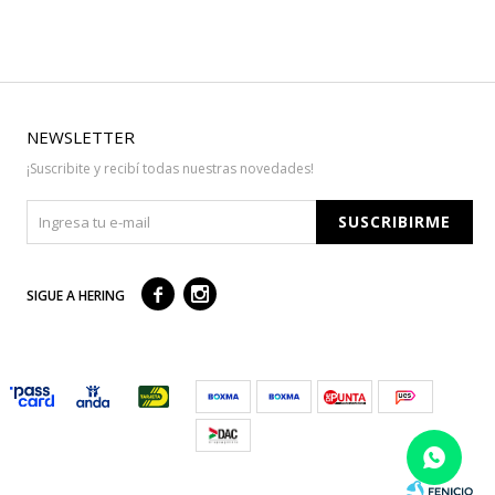
NEWSLETTER
¡Suscribite y recibí todas nuestras novedades!
SUSCRIBIRME



SIGUE A HERING