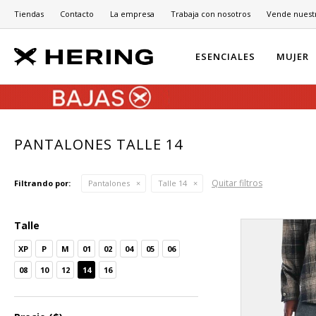
Tiendas
Contacto
La empresa
Trabaja con nosotros
Vende nuest
ESENCIALES
MUJER
PANTALONES TALLE 14
Quitar filtros
Filtrando por:
Pantalones
Talle 14
Talle
XP
P
M
01
02
04
05
06
08
10
12
14
16