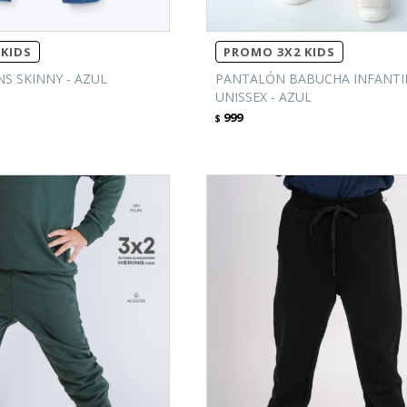
KIDS
PROMO 3X2 KIDS
NS SKINNY - AZUL
PANTALÓN BABUCHA INFANTI
UNISSEX - AZUL
999
$