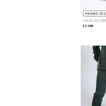
PROMO 3X2 
CALZA DE JEA
1.199
$