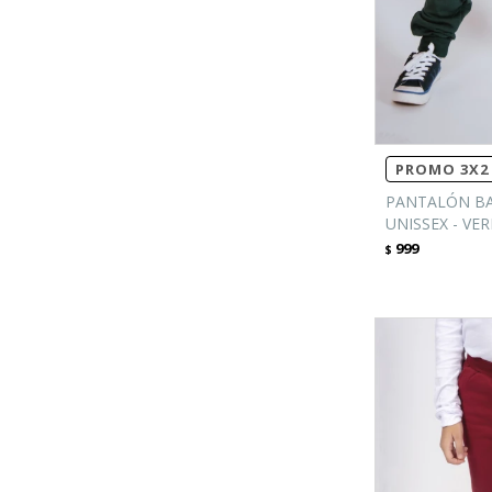
PROMO 3X2 
PANTALÓN BA
UNISSEX - VE
999
$