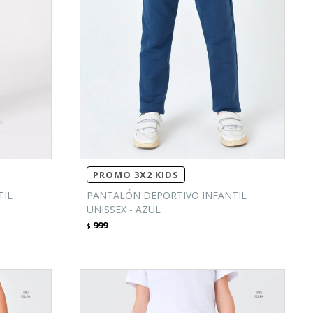
PROMO 3X2 KIDS
TIL
PANTALÓN DEPORTIVO INFANTIL
UNISSEX - AZUL
999
$