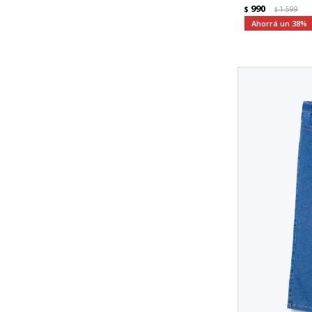
990
$
1.599
$
38