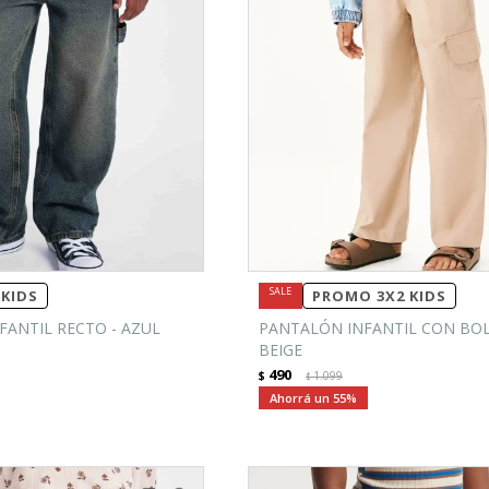
KIDS
PROMO 3X2 KIDS
FANTIL RECTO - AZUL
PANTALÓN INFANTIL CON BOL
BEIGE
490
$
1.099
$
55