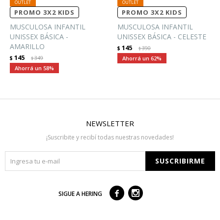
PROMO 3X2 KIDS
PROMO 3X2 KIDS
MUSCULOSA INFANTIL
MUSCULOSA INFANTIL
UNISSEX BÁSICA -
UNISSEX BÁSICA - CELESTE
AMARILLO
145
$
390
$
145
$
349
62
$
58
NEWSLETTER
¡Suscribite y recibí todas nuestras novedades!
SUSCRIBIRME



SIGUE A HERING