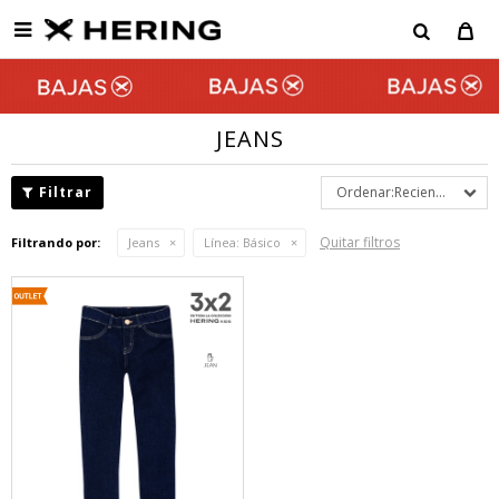

JEANS
Recientes
Quitar filtros
Filtrando por:
Jeans
Línea:
Básico