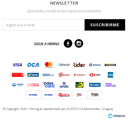
NEWSLETTER
¡Suscribite y recibí todas nuestras novedades!
SUSCRIBIRME



SIGUE A HERING
© Copyright 2026 / Hering
es representada por GUSTOV S.A Montevideo- Uruguay