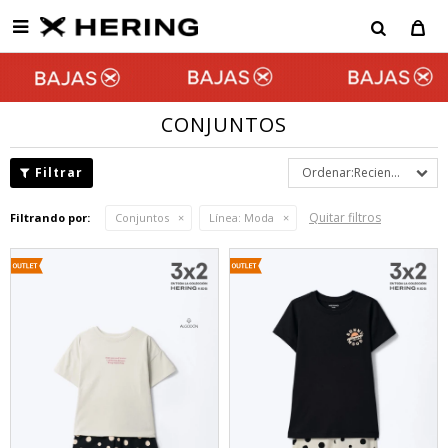

CONJUNTOS
Recientes
Quitar filtros
Filtrando por:
Conjuntos
Línea:
Moda