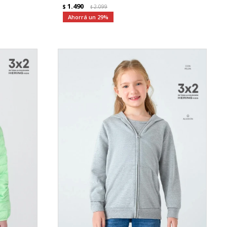
1.490
$
2.099
$
29