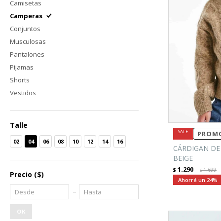
Camisetas
Camperas
Conjuntos
Musculosas
Pantalones
Pijamas
Shorts
Vestidos
Talle
PROMO
02
04
06
08
10
12
14
16
CÁRDIGAN DE
BEIGE
1.290
$
1.699
$
Precio
($)
24
OK