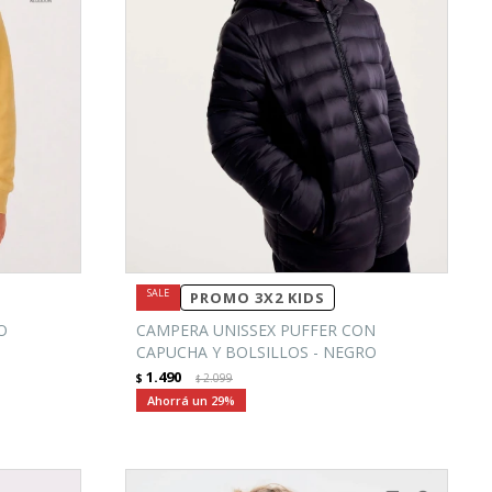
PROMO 3X2 KIDS
O
CAMPERA UNISSEX PUFFER CON
CAPUCHA Y BOLSILLOS - NEGRO
1.490
$
2.099
$
29