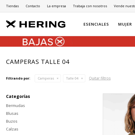
Tiendas
Contacto
La empresa
Trabaja con nosotros
Vende nuest
ESENCIALES
MUJER
CAMPERAS TALLE 04
Quitar filtros
Filtrando por:
Camperas
Talle 04
Categorías
Bermudas
Blusas
Buzos
Calzas