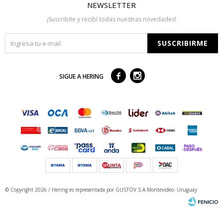
NEWSLETTER
¡Suscribite y recibí todas nuestras novedades!
SUSCRIBIRME



SIGUE A HERING
© Copyright 2026 / Hering
es representada por GUSTOV S.A Montevideo- Uruguay