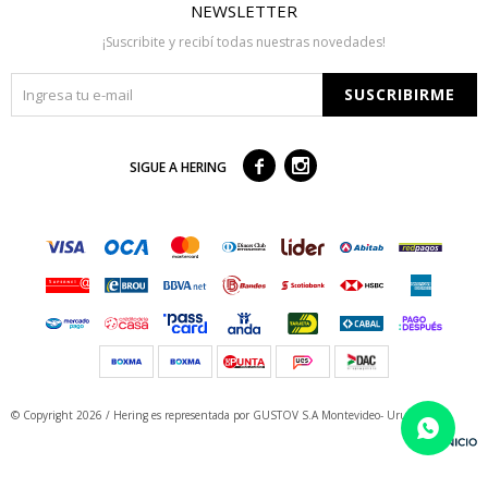
NEWSLETTER
¡Suscribite y recibí todas nuestras novedades!
SUSCRIBIRME



SIGUE A HERING
© Copyright 2026 / Hering
es representada por GUSTOV S.A Montevideo- Uruguay