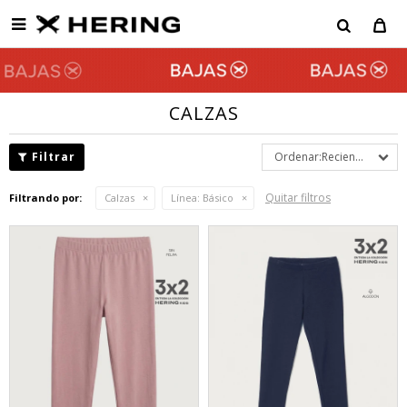

CALZAS
Recientes
Quitar filtros
Filtrando por:
Calzas
Línea:
Básico