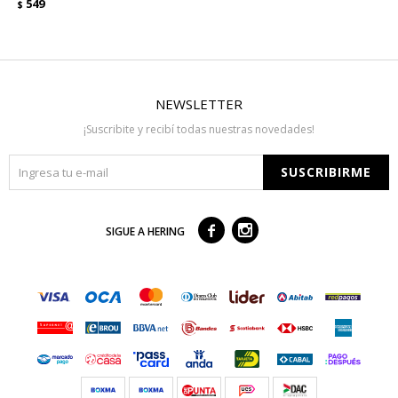
549
$
NEWSLETTER
¡Suscribite y recibí todas nuestras novedades!
SUSCRIBIRME



SIGUE A HERING